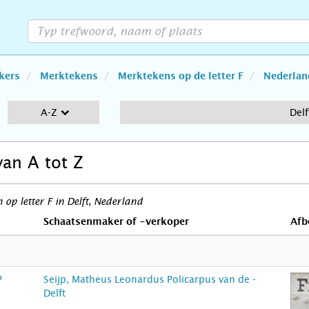
kers
Merktekens
Merktekens op de letter F
Nederlan
A-Z
Delf
van A tot Z
op letter F in Delft, Nederland
Schaatsenmaker of -verkoper
Afb
P
Seijp, Matheus Leonardus Policarpus van de -
Delft