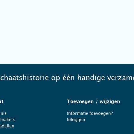
schaatshistorie op één handige verzame
ht
Toevoegen
/ wijzigen
nis
Informatie toevoegen?
nmakers
Inloggen
odellen