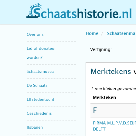
schaatshistorie.nl
Home
Schaatsenma
Over ons
Lid of donateur
Verfijning:
worden?
Merktekens
Schaatsmusea
De Schaats
1 merkteken gevonden 
Merkteken
Elfstedentocht
F
Geschiedenis
FIRMA M.L.P.V.D.SEIJ
IJsbanen
DELFT