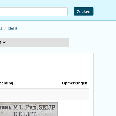
Zoeken
d
Delft
t
eelding
Opmerkingen