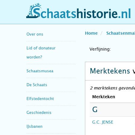
schaatshistorie.nl
Home
Schaatsenma
Over ons
Lid of donateur
Verfijning:
worden?
Merktekens
Schaatsmusea
De Schaats
2 merktekens gevonden
Merkteken
Elfstedentocht
G
Geschiedenis
G.C. JENSE
IJsbanen