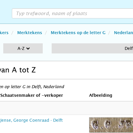
kers
Merktekens
Merktekens op de letter G
Nederla
A-Z
Delf
van A tot Z
 op letter G in Delft, Nederland
Schaatsenmaker of -verkoper
Afbeelding
Jense, George Coenraad - Delft