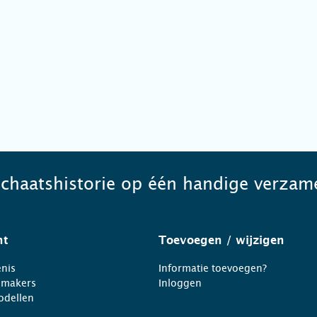
schaatshistorie op één handige verzame
ht
Toevoegen
/ wijzigen
nis
Informatie toevoegen?
nmakers
Inloggen
odellen