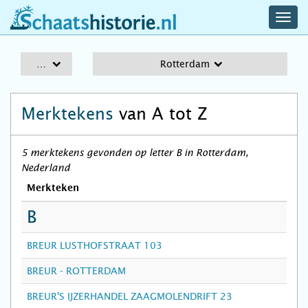
navig
schaatshistorie.nl
men
A-Z
Rotterdam
Merktekens
van A tot Z
5 merktekens gevonden op letter B in Rotterdam,
Nederland
Merkteken
B
BREUR LUSTHOFSTRAAT 103
BREUR - ROTTERDAM
BREUR'S IJZERHANDEL ZAAGMOLENDRIFT 23