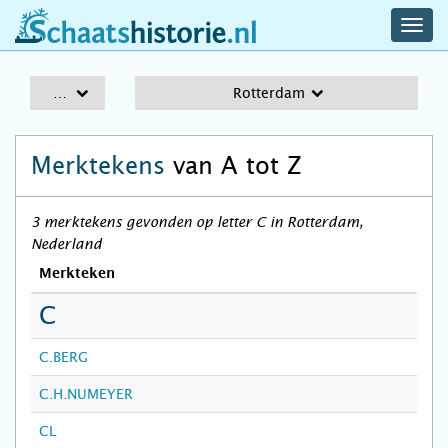
navig
schaatshistorie.nl
men
A-Z
Rotterdam
Merktekens
van A tot Z
3 merktekens gevonden op letter C in Rotterdam,
Nederland
Merkteken
C
C.BERG
C.H.NUMEYER
CL