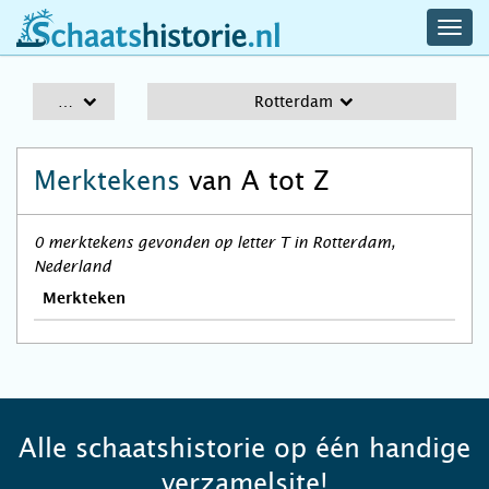
navig
schaatshistorie.nl
men
A-Z
Rotterdam
Merktekens
van A tot Z
0 merktekens gevonden op letter T in Rotterdam,
Nederland
Merkteken
Alle schaatshistorie op één handige
verzamelsite!