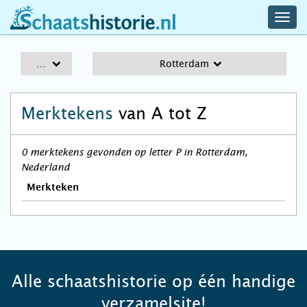
navig
schaatshistorie.nl
men
A-Z
Rotterdam
Merktekens
van A tot Z
0 merktekens gevonden op letter P in Rotterdam,
Nederland
Merkteken
Alle schaatshistorie op één handige
verzamelsite!