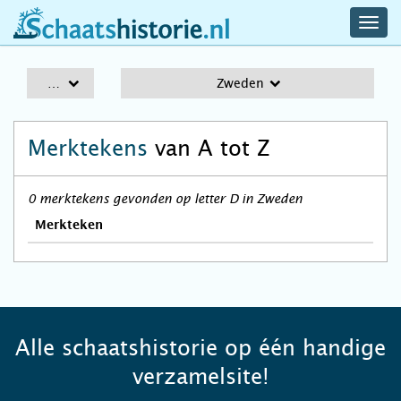
navig
schaatshistorie.nl
men
A-Z
Zweden
Merktekens
van A tot Z
0 merktekens gevonden op letter D in Zweden
Merkteken
Alle schaatshistorie op één handige
verzamelsite!