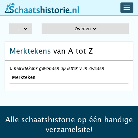
navig
schaatshistorie.nl
men
A-Z
Zweden
Merktekens
van A tot Z
0 merktekens gevonden op letter V in Zweden
Merkteken
Alle schaatshistorie op één handige
verzamelsite!