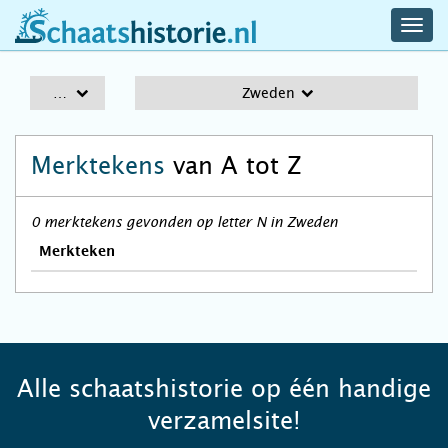
navig
schaatshistorie.nl
men
A-Z
Zweden
Merktekens
van A tot Z
0 merktekens gevonden op letter N in Zweden
Merkteken
Alle schaatshistorie op één handige
verzamelsite!