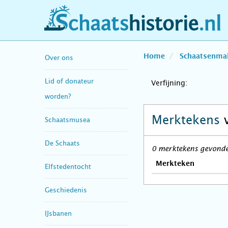
schaatshistorie.nl
Home
Schaatsenma
Over ons
Lid of donateur
Verfijning:
worden?
Merktekens
Schaatsmusea
De Schaats
0 merktekens gevonden
Merkteken
Elfstedentocht
Geschiedenis
IJsbanen