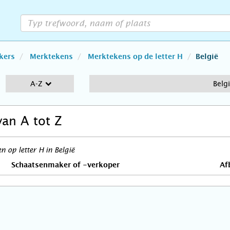
kers
Merktekens
Merktekens op de letter H
België
A-Z
Belg
van A tot Z
 op letter H in België
Schaatsenmaker of -verkoper
Af