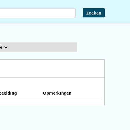
Zoeken
ië
beelding
Opmerkingen