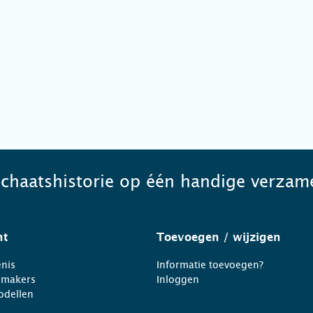
schaatshistorie op één handige verzame
ht
Toevoegen
/ wijzigen
nis
Informatie toevoegen?
nmakers
Inloggen
odellen