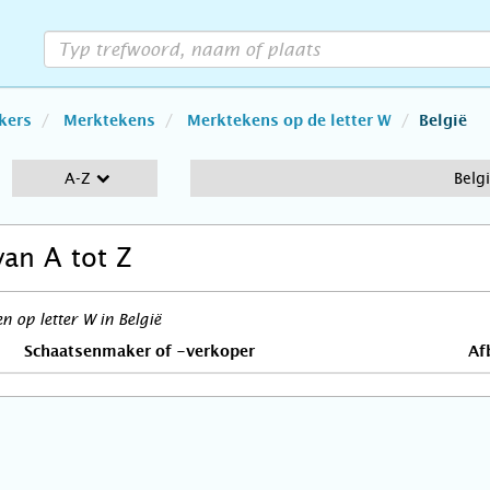
kers
Merktekens
Merktekens op de letter W
België
A-Z
Belg
van A tot Z
 op letter W in België
Schaatsenmaker of -verkoper
Af