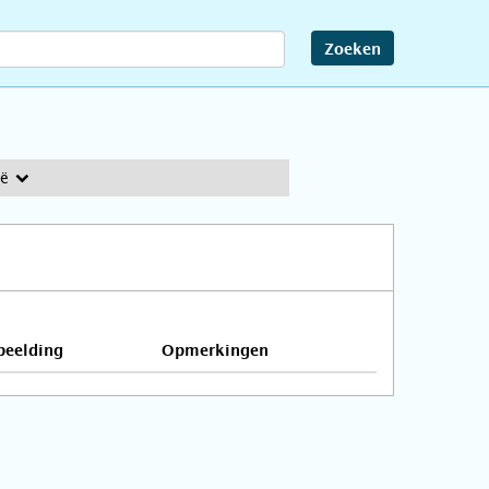
Zoeken
ië
beelding
Opmerkingen