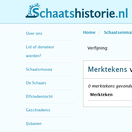
schaatshistorie.nl
Home
Schaatsenma
Over ons
Lid of donateur
Verfijning:
worden?
Merktekens
Schaatsmusea
De Schaats
0 merktekens gevonden
Merkteken
Elfstedentocht
Geschiedenis
IJsbanen