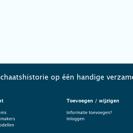
schaatshistorie op één handige verzame
ht
Toevoegen
/ wijzigen
nis
Informatie toevoegen?
nmakers
Inloggen
odellen