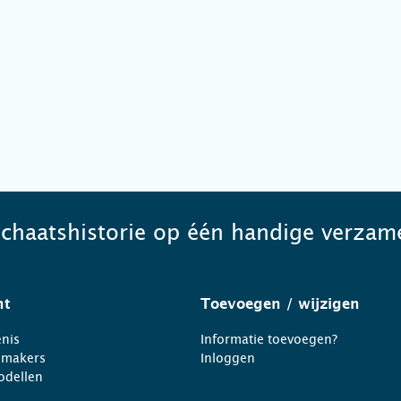
schaatshistorie op één handige verzame
ht
Toevoegen
/ wijzigen
nis
Informatie toevoegen?
nmakers
Inloggen
odellen