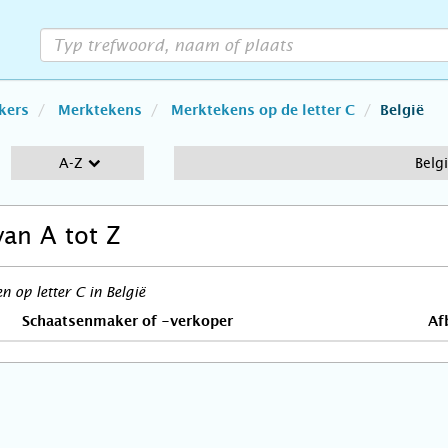
kers
Merktekens
Merktekens op de letter C
België
A-Z
Belg
van A tot Z
 op letter C in België
Schaatsenmaker of -verkoper
Af