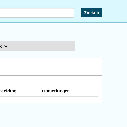
Zoeken
ië
beelding
Opmerkingen