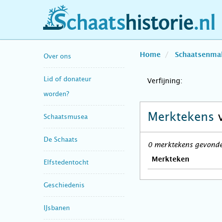
schaatshistorie.nl
Home
Schaatsenma
Over ons
Lid of donateur
Verfijning:
worden?
Merktekens
Schaatsmusea
De Schaats
0 merktekens gevonden
Merkteken
Elfstedentocht
Geschiedenis
IJsbanen