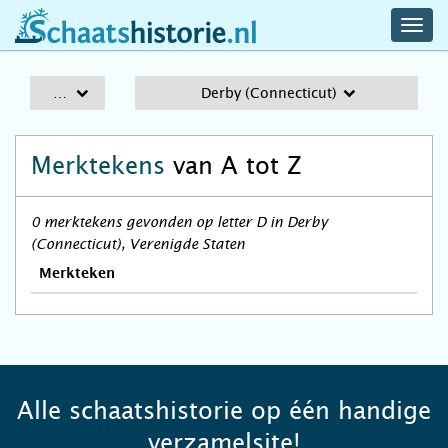
navig
schaatshistorie.nl
men
A-Z
Derby (Connecticut)
Merktekens
van A tot Z
0 merktekens gevonden op letter D in Derby
(Connecticut), Verenigde Staten
Merkteken
Alle schaatshistorie op één handige
verzamelsite!