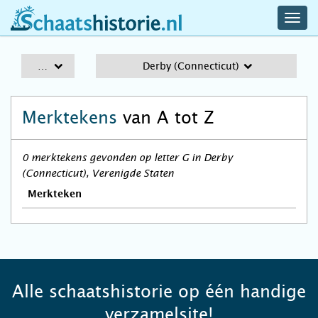
navig
schaatshistorie.nl
men
A-Z
Derby (Connecticut)
Merktekens
van A tot Z
0 merktekens gevonden op letter G in Derby
(Connecticut), Verenigde Staten
Merkteken
Alle schaatshistorie op één handige
verzamelsite!