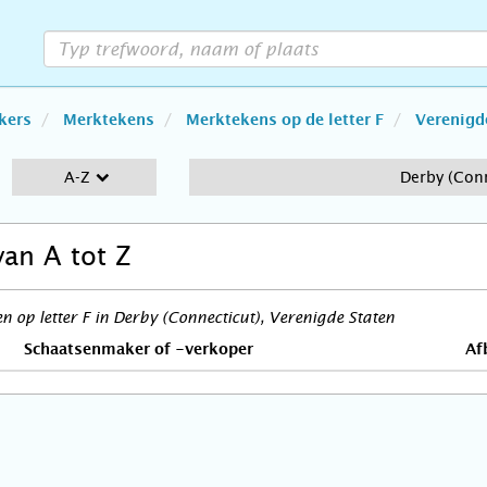
kers
Merktekens
Merktekens op de letter F
Verenigd
A-Z
Derby (Conn
van A tot Z
 op letter F in Derby (Connecticut), Verenigde Staten
Schaatsenmaker of -verkoper
Af