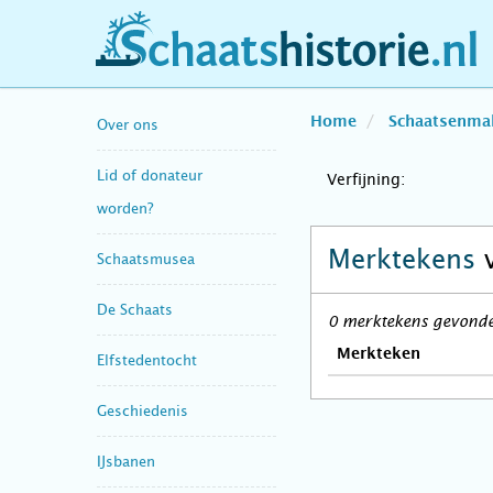
schaatshistorie.nl
Home
Schaatsenma
Over ons
Lid of donateur
Verfijning:
worden?
Merktekens
Schaatsmusea
De Schaats
0 merktekens gevonden
Merkteken
Elfstedentocht
Geschiedenis
IJsbanen