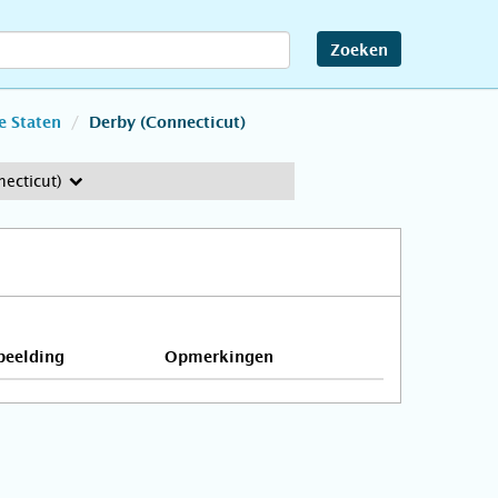
Zoeken
e Staten
Derby (Connecticut)
ecticut)
beelding
Opmerkingen