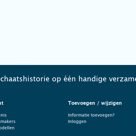
schaatshistorie op één handige verzame
ht
Toevoegen
/ wijzigen
nis
Informatie toevoegen?
nmakers
Inloggen
odellen