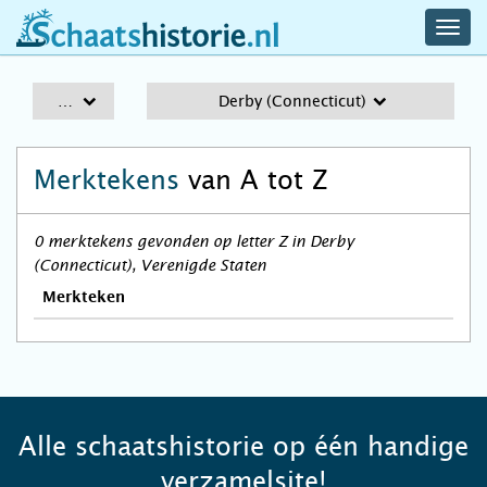
navig
schaatshistorie.nl
men
A-Z
Derby (Connecticut)
Merktekens
van A tot Z
0 merktekens gevonden op letter Z in Derby
(Connecticut), Verenigde Staten
Merkteken
Alle schaatshistorie op één handige
verzamelsite!