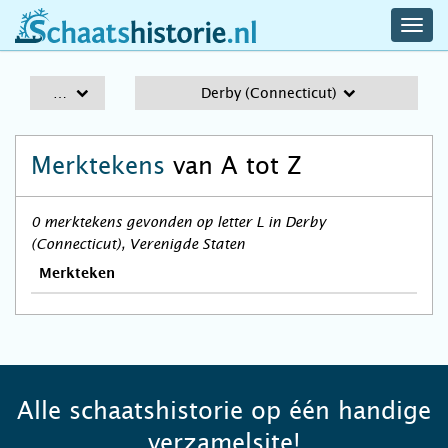
navig
schaatshistorie.nl
men
A-Z
Derby (Connecticut)
Merktekens
van A tot Z
0 merktekens gevonden op letter L in Derby
(Connecticut), Verenigde Staten
Merkteken
Alle schaatshistorie op één handige
verzamelsite!