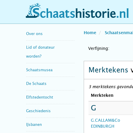
schaatshistorie.nl
Home
Schaatsenma
Over ons
Lid of donateur
Verfijning:
worden?
Merktekens
Schaatsmusea
De Schaats
3 merktekens gevonden
Merkteken
Elfstedentocht
G
Geschiedenis
G.CALLAM&Co
IJsbanen
EDINBURGH