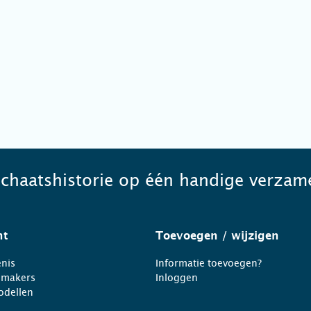
schaatshistorie op één handige verzame
ht
Toevoegen
/ wijzigen
nis
Informatie toevoegen?
nmakers
Inloggen
odellen