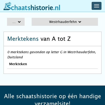
navig
schaatshistorie.nl
men
A-Z
Westrhauderfehn
Merktekens
van A tot Z
0 merktekens gevonden op letter G in Westrhauderfehn,
Duitsland
Merkteken
Alle schaatshistorie op één handige
verzamelsite!