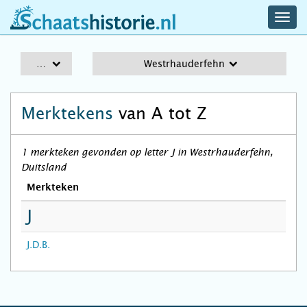
navig
schaatshistorie.nl
men
A-Z
Westrhauderfehn
Merktekens
van A tot Z
1 merkteken gevonden op letter J in Westrhauderfehn,
Duitsland
Merkteken
J
J.D.B.