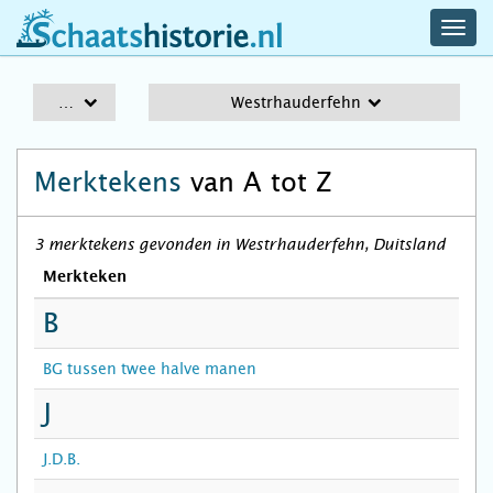
navig
schaatshistorie.nl
men
A-Z
Westrhauderfehn
Merktekens
van A tot Z
3 merktekens gevonden in Westrhauderfehn, Duitsland
Merkteken
B
BG tussen twee halve manen
J
J.D.B.