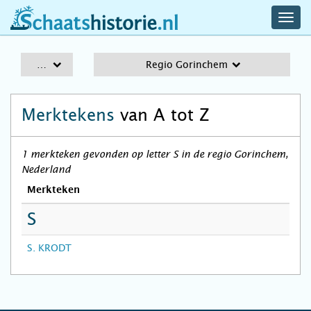
navig
schaatshistorie.nl
men
A-Z
Regio Gorinchem
Merktekens
van A tot Z
1 merkteken gevonden op letter S in de regio Gorinchem,
Nederland
Merkteken
S
S. KRODT