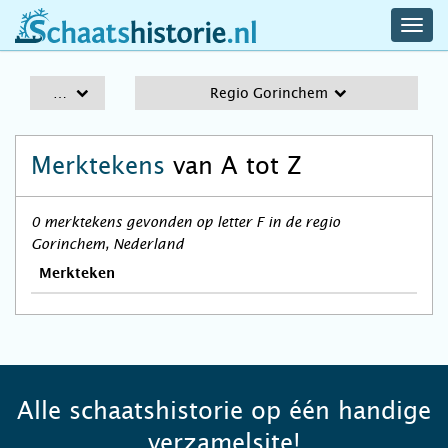
navig
schaatshistorie.nl
men
A-Z
Regio Gorinchem
Merktekens
van A tot Z
0 merktekens gevonden op letter F in de regio
Gorinchem, Nederland
Merkteken
Alle schaatshistorie op één handige
verzamelsite!