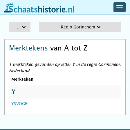
navig
schaatshistorie.nl
men
A-Z
Regio Gorinchem
Merktekens
van A tot Z
1 merkteken gevonden op letter Y in de regio Gorinchem,
Nederland
Merkteken
Y
YSVOGEL