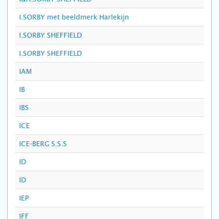
I.SORBY met beeldmerk Harlekijn
I.SORBY SHEFFIELD
I.SORBY SHEFFIELD
IAM
IB
IBS
ICE
ICE-BERG S.S.S
ID
ID
IEP
IFF