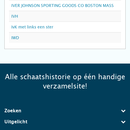
IVER JOHNSON SPORTING GOODS CO BOSTON MASS
IVH
IvK met links een ster
IWD
Alle schaatshistorie op één handige
verzamelsite!
Zoeken
Uitgelicht