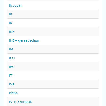
IJsvogel
IK
IK
IKE
IKE + gereedschap
IM
IOH
IPG
IT
IVA
Ivana
IVER JOHNSON