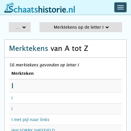
navig
schaatshistorie.nl
men
A-Z
Merktekens op de letter I
Merktekens
van A tot Z
56 merktekens gevonden op letter I
Merkteken
I
I
I
I met pijl naar links
I&H.SORBY SHEFFIELD