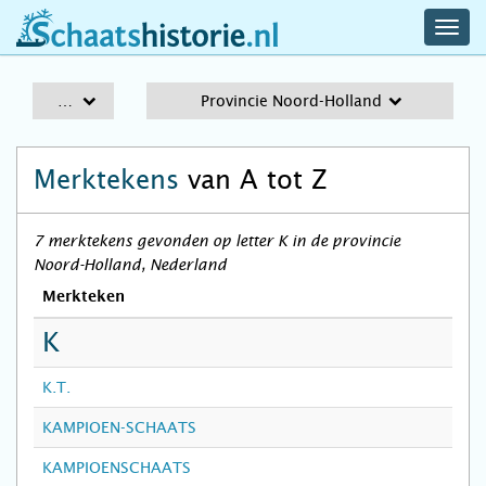
navig
schaatshistorie.nl
men
A-Z
Provincie Noord-Holland
Merktekens
van A tot Z
7 merktekens gevonden op letter K in de provincie
Noord-Holland, Nederland
Merkteken
K
K.T.
KAMPIOEN-SCHAATS
KAMPIOENSCHAATS