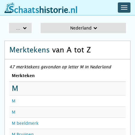
navig
schaatshistorie.nl
men
A-Z
Nederland
Merktekens
van A tot Z
47 merktekens gevonden op letter M in Nederland
Merkteken
M
M
M
M beeldmerk
M.Bruijnen