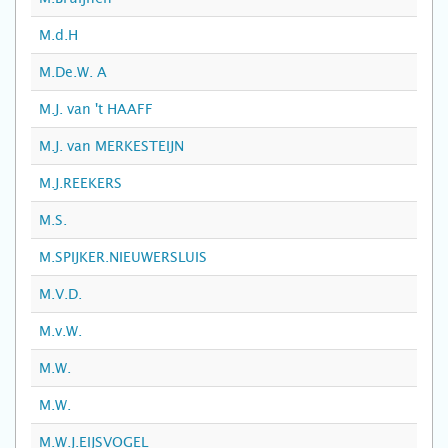
M.d.H
M.De.W. A
M.J. van 't HAAFF
M.J. van MERKESTEIJN
M.J.REEKERS
M.S.
M.SPIJKER.NIEUWERSLUIS
M.V.D.
M.v.W.
M.W.
M.W.
M.W.J.EIJSVOGEL