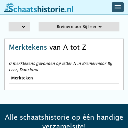
navig
schaatshistorie.nl
men
A-Z
Breinermoor Bij Leer
Merktekens
van A tot Z
0 merktekens gevonden op letter N in Breinermoor Bij
Leer, Duitsland
Merkteken
Alle schaatshistorie op één handige
verzamelsite!