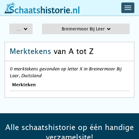
navig
schaatshistorie.nl
men
A-Z
Breinermoor Bij Leer
Merktekens
van A tot Z
0 merktekens gevonden op letter X in Breinermoor Bij
Leer, Duitsland
Merkteken
Alle schaatshistorie op één handige
verzamelsite!