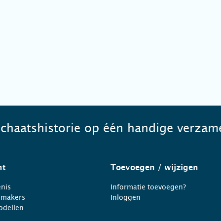
schaatshistorie op één handige verzame
ht
Toevoegen
/ wijzigen
nis
Informatie toevoegen?
nmakers
Inloggen
odellen