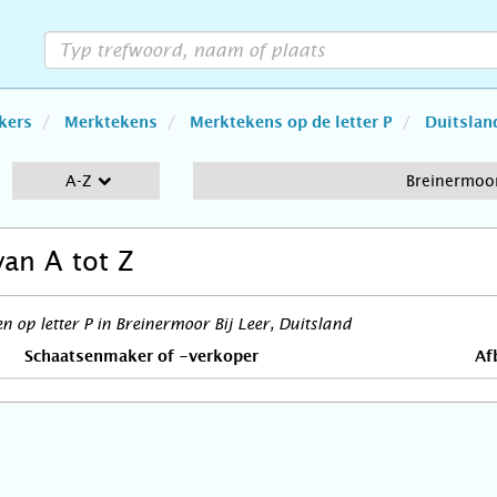
kers
Merktekens
Merktekens op de letter P
Duitslan
A-Z
Breinermoor
van A tot Z
 op letter P in Breinermoor Bij Leer, Duitsland
Schaatsenmaker of -verkoper
Af