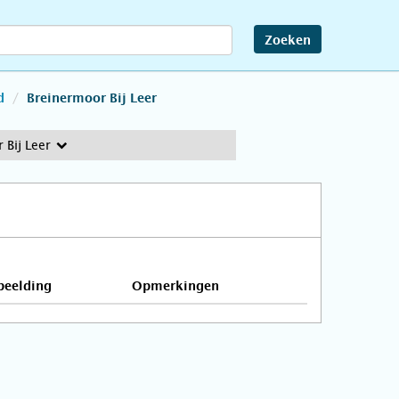
Zoeken
d
Breinermoor Bij Leer
 Bij Leer
beelding
Opmerkingen