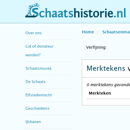
schaatshistorie.nl
Home
Schaatsenma
Over ons
Lid of donateur
Verfijning:
worden?
Merktekens
Schaatsmusea
De Schaats
0 merktekens gevonden
Merkteken
Elfstedentocht
Geschiedenis
IJsbanen