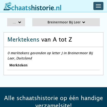
navig
schaatshistorie.nl
men
A-Z
Breinermoor Bij Leer
Merktekens
van A tot Z
0 merktekens gevonden op letter J in Breinermoor Bij
Leer, Duitsland
Merkteken
Alle schaatshistorie op één handige
verzamelsite!