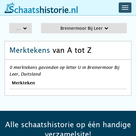
navig
schaatshistorie.nl
men
A-Z
Breinermoor Bij Leer
Merktekens
van A tot Z
0 merktekens gevonden op letter U in Breinermoor Bij
Leer, Duitsland
Merkteken
Alle schaatshistorie op één handige
verzamelsite!