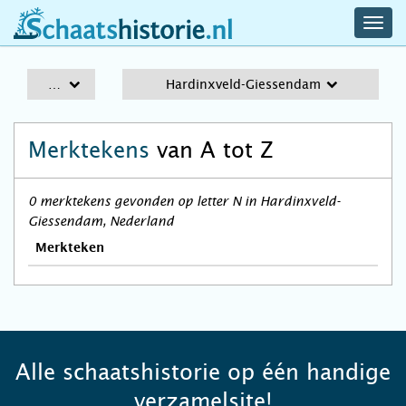
navig
schaatshistorie.nl
men
A-Z
Hardinxveld-Giessendam
Merktekens
van A tot Z
0 merktekens gevonden op letter N in Hardinxveld-
Giessendam, Nederland
Merkteken
Alle schaatshistorie op één handige
verzamelsite!