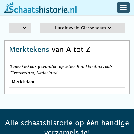
navig
schaatshistorie.nl
men
A-Z
Hardinxveld-Giessendam
Merktekens
van A tot Z
0 merktekens gevonden op letter R in Hardinxveld-
Giessendam, Nederland
Merkteken
Alle schaatshistorie op één handige
verzamelsite!