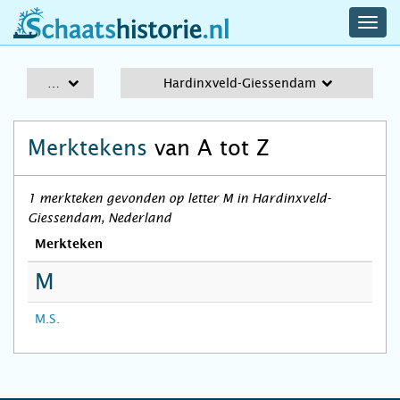
navig
schaatshistorie.nl
men
A-Z
Hardinxveld-Giessendam
Merktekens
van A tot Z
1 merkteken gevonden op letter M in Hardinxveld-
Giessendam, Nederland
Merkteken
M
M.S.