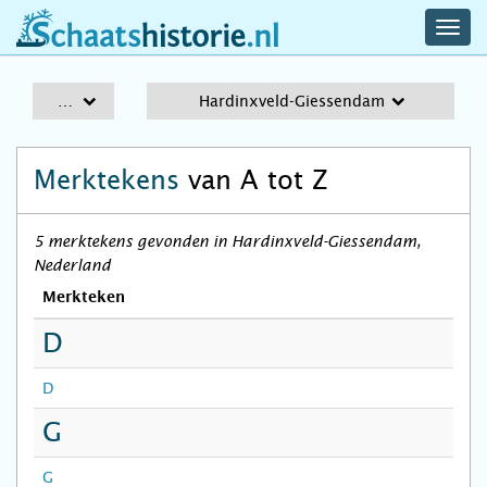
navig
schaatshistorie.nl
men
A-Z
Hardinxveld-Giessendam
Merktekens
van A tot Z
5 merktekens gevonden in Hardinxveld-Giessendam,
Nederland
Merkteken
D
D
G
G