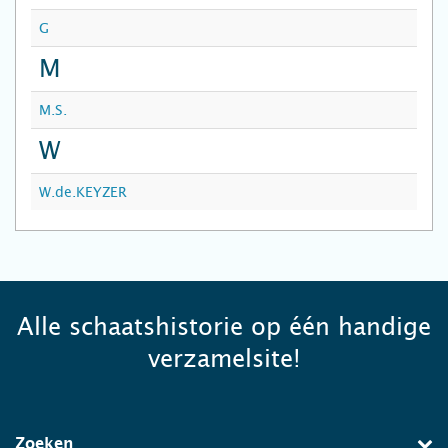
G
M
M.S.
W
W.de.KEYZER
Alle schaatshistorie op één handige
verzamelsite!
Zoeken