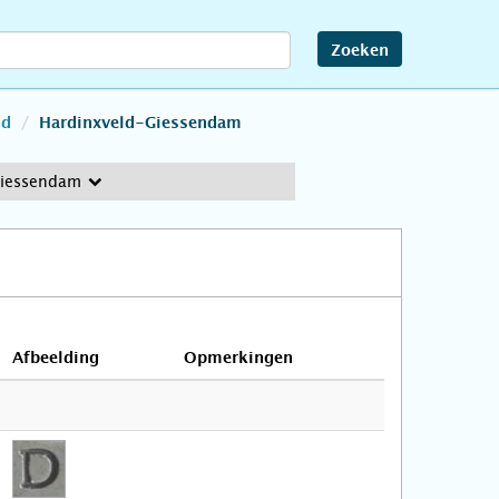
Zoeken
nd
Hardinxveld-Giessendam
Giessendam
Afbeelding
Opmerkingen