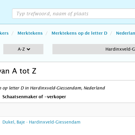
kers
Merktekens
Merktekens op de letter D
Nederla
A-Z
Hardinxveld-
van A tot Z
 op letter D in Hardinxveld-Giessendam, Nederland
Schaatsenmaker of -verkoper
Dukel, Baje - Hardinxveld-Giessendam