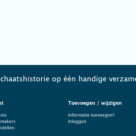
schaatshistorie op één handige verzame
ht
Toevoegen
/ wijzigen
nis
Informatie toevoegen?
nmakers
Inloggen
odellen