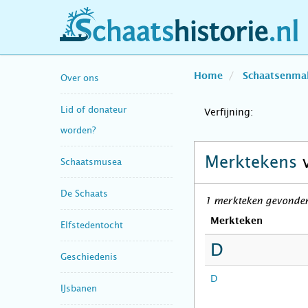
schaatshistorie.nl
Home
Schaatsenma
Over ons
Lid of donateur
Verfijning:
worden?
Merktekens
Schaatsmusea
De Schaats
1 merkteken gevonden
Merkteken
Elfstedentocht
D
Geschiedenis
D
IJsbanen