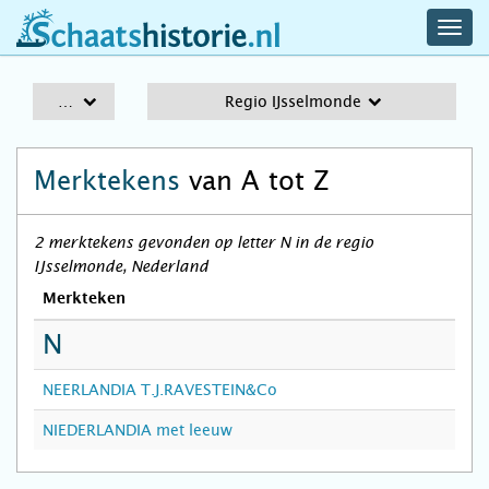
navig
schaatshistorie.nl
men
A-Z
Regio IJsselmonde
Merktekens
van A tot Z
2 merktekens gevonden op letter N in de regio
IJsselmonde, Nederland
Merkteken
N
NEERLANDIA T.J.RAVESTEIN&Co
NIEDERLANDIA met leeuw