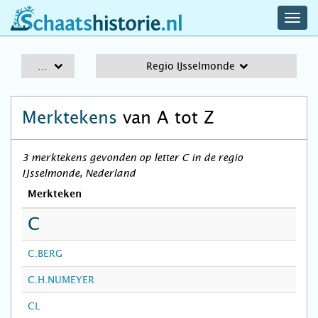
navig
schaatshistorie.nl
men
A-Z
Regio IJsselmonde
Merktekens
van A tot Z
3 merktekens gevonden op letter C in de regio
IJsselmonde, Nederland
Merkteken
C
C.BERG
C.H.NUMEYER
CL