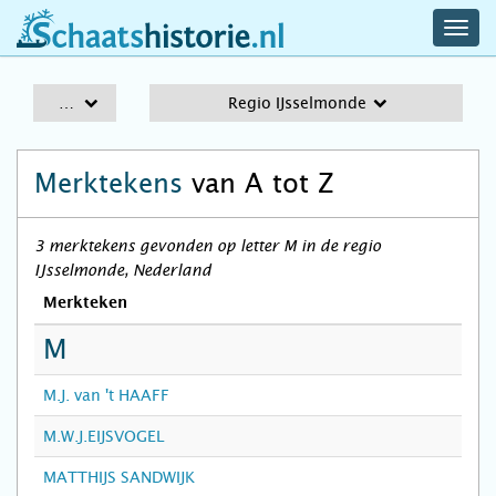
navig
schaatshistorie.nl
men
A-Z
Regio IJsselmonde
Merktekens
van A tot Z
3 merktekens gevonden op letter M in de regio
IJsselmonde, Nederland
Merkteken
M
M.J. van 't HAAFF
M.W.J.EIJSVOGEL
MATTHIJS SANDWIJK