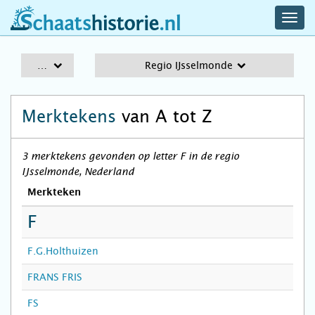
navig
schaatshistorie.nl
men
A-Z
Regio IJsselmonde
Merktekens
van A tot Z
3 merktekens gevonden op letter F in de regio
IJsselmonde, Nederland
Merkteken
F
F.G.Holthuizen
FRANS FRIS
FS