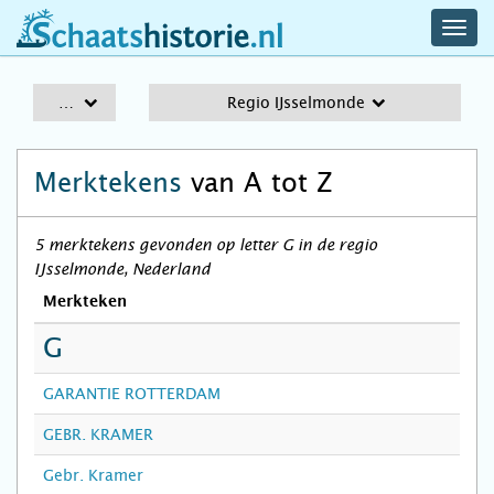
navig
schaatshistorie.nl
men
A-Z
Regio IJsselmonde
Merktekens
van A tot Z
5 merktekens gevonden op letter G in de regio
IJsselmonde, Nederland
Merkteken
G
GARANTIE ROTTERDAM
GEBR. KRAMER
Gebr. Kramer