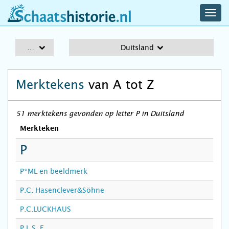
navig
schaatshistorie.nl
men
A-Z
Duitsland
Merktekens
van A tot Z
51 merktekens gevonden op letter P in Duitsland
Merkteken
P
P*ML en beeldmerk
P.C. Hasenclever&Söhne
P.C.LUCKHAUS
P.L.S. E