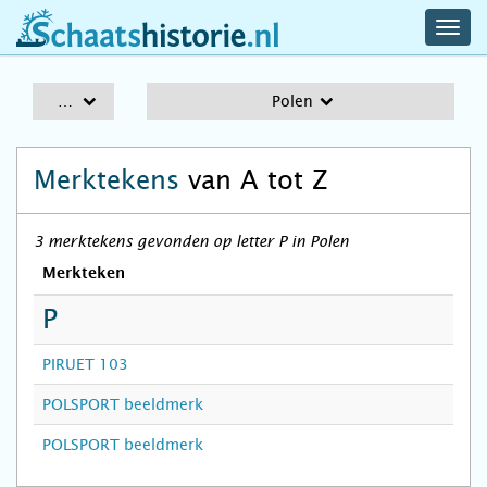
navig
schaatshistorie.nl
men
A-Z
Polen
Merktekens
van A tot Z
3 merktekens gevonden op letter P in Polen
Merkteken
P
PIRUET 103
POLSPORT beeldmerk
POLSPORT beeldmerk