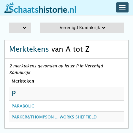
navig
schaatshistorie.nl
men
A-Z
Verenigd Koninkrijk
Merktekens
van A tot Z
2 merktekens gevonden op letter P in Verenigd
Koninkrijk
Merkteken
P
PARABOLIC
PARKER&THOMPSON ... WORKS SHEFFIELD