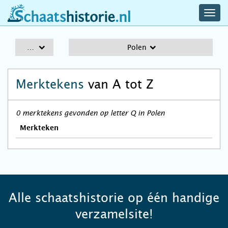
navig
schaatshistorie.nl
men
A-Z
Polen
Merktekens
van A tot Z
0 merktekens gevonden op letter Q in Polen
Merkteken
Alle schaatshistorie op één handige
verzamelsite!