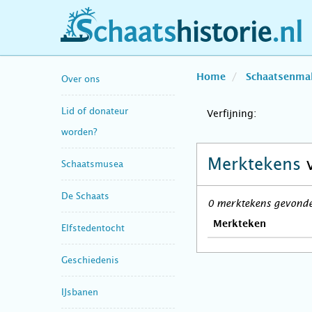
schaatshistorie.nl
Home
Schaatsenma
Over ons
Lid of donateur
Verfijning:
worden?
Merktekens
Schaatsmusea
De Schaats
0 merktekens gevonden
Merkteken
Elfstedentocht
Geschiedenis
IJsbanen