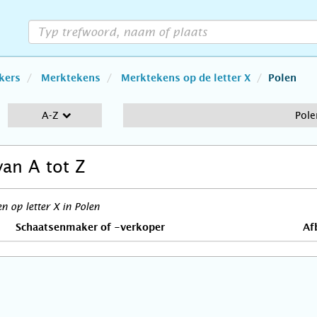
kers
Merktekens
Merktekens op de letter X
Polen
A-Z
Pole
van A tot Z
 op letter X in Polen
Schaatsenmaker of -verkoper
Af