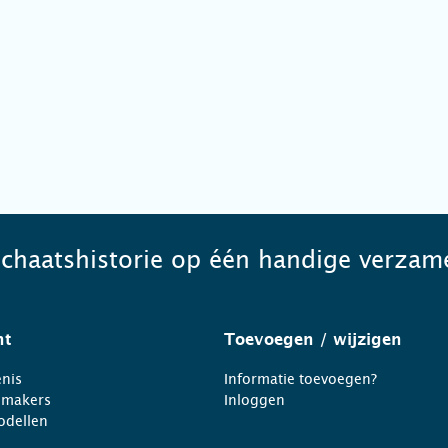
schaatshistorie op één handige verzame
ht
Toevoegen
/ wijzigen
nis
Informatie toevoegen?
nmakers
Inloggen
odellen