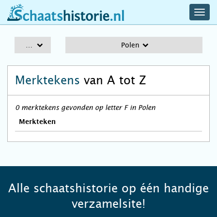
navig
schaatshistorie.nl
men
A-Z
Polen
Merktekens
van A tot Z
0 merktekens gevonden op letter F in Polen
Merkteken
Alle schaatshistorie op één handige
verzamelsite!