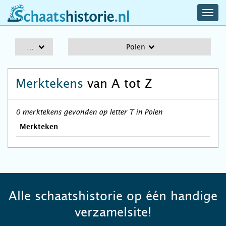
navig
schaatshistorie.nl
men
A-Z
Polen
Merktekens
van A tot Z
0 merktekens gevonden op letter T in Polen
Merkteken
Alle schaatshistorie op één handige
verzamelsite!