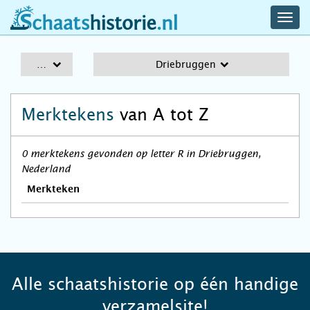
navig
schaatshistorie.nl
men
A-Z
Driebruggen
Merktekens
van A tot Z
0 merktekens gevonden op letter R in Driebruggen,
Nederland
Merkteken
Alle schaatshistorie op één handige
verzamelsite!